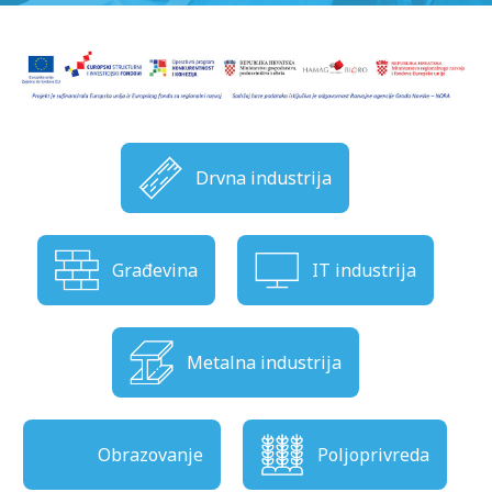
Drvna industrija
Građevina
IT industrija
Metalna industrija
Obrazovanje
Poljoprivreda