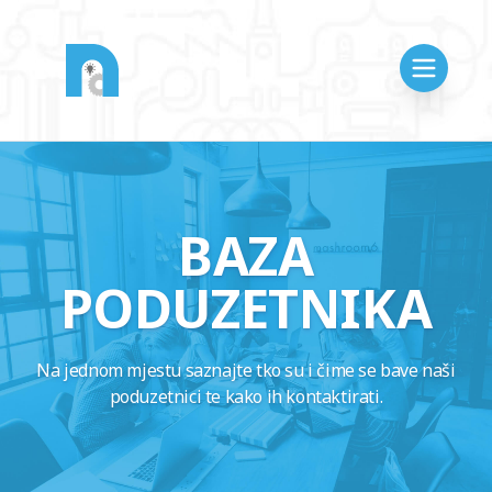
BAZA
PODUZETNIKA
Na jednom mjestu saznajte tko su i čime se bave naši
poduzetnici te kako ih kontaktirati.