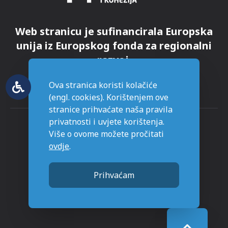
Web stranicu je sufinancirala Europska
unija iz Europskog fonda za regionalni
razvoj.
Ova stranica koristi kolačiće
(engl. cookies). Korištenjem ove
stranice prihvaćate naša pravila
privatnosti i uvjete korištenja.
Više o ovome možete pročitati
ovdje
.
© Grad Novska - sva prava pridržana
Prihvaćam
Stranice napravljene sa
u Novskoj.