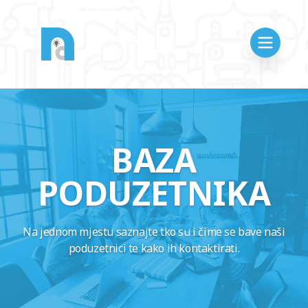
BAZA
PODUZETNIKA
Na jednom mjestu saznajte tko su i čime se bave naši
poduzetnici te kako ih kontaktirati.