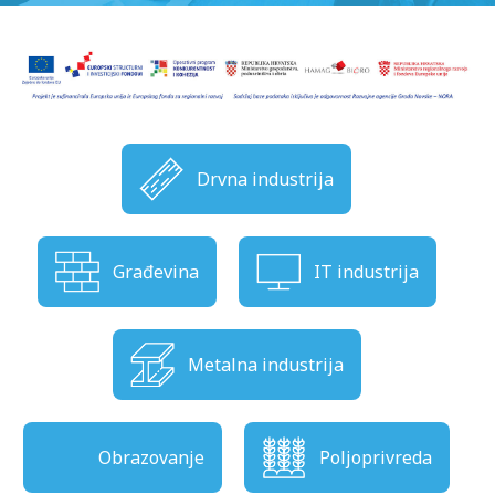
Drvna industrija
Građevina
IT industrija
Metalna industrija
Obrazovanje
Poljoprivreda