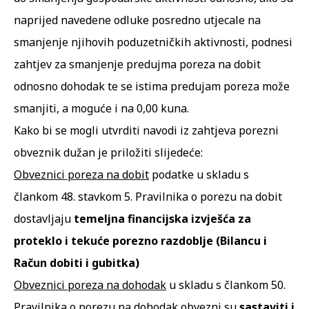
naprijed navedene odluke posredno utjecale na
smanjenje njihovih poduzetničkih aktivnosti, podnesi
zahtjev za smanjenje predujma poreza na dobit
odnosno dohodak te se istima predujam poreza može
smanjiti, a moguće i na 0,00 kuna.
Kako bi se mogli utvrditi navodi iz zahtjeva porezni
obveznik dužan je priložiti slijedeće:
Obveznici poreza na dobit
podatke u skladu s
člankom 48. stavkom 5. Pravilnika o porezu na dobit
dostavljaju
temeljna financijska izvješća za
proteklo i tekuće porezno razdoblje (Bilancu i
Račun dobiti i gubitka)
Obveznici poreza na dohodak
u skladu s člankom 50.
Pravilnika o porezu na dohodak obvezni su
sastaviti i