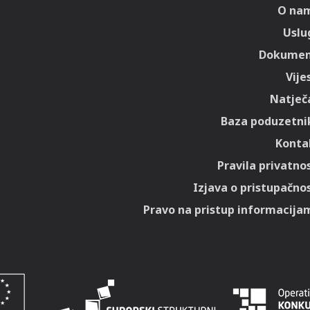
O na
Uslu
Dokumen
Vije
Natječa
Baza poduzetni
Konta
Pravila privatnos
Izjava o pristupačnos
Pravo na pristup informacija