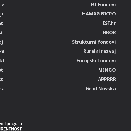
ma
EU Fondovi
ge
HAMAG BICRO
ti
ESF.hr
sti
HBOR
ji
Strukturni fondovi
ka
Ruralni razvoj
kt
Europski fondovi
ti
MINGO
ti
APPRRR
ma
Grad Novska