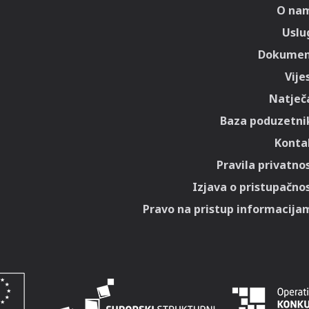
O na
Uslu
Dokumen
Vije
Natječa
Baza poduzetni
Konta
Pravila privatnos
Izjava o pristupačnos
Pravo na pristup informacija