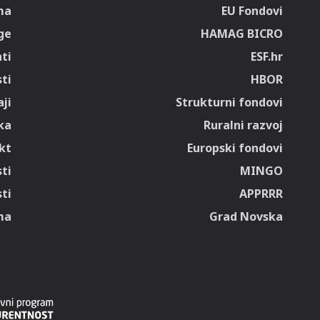
ma
EU Fondovi
ge
HAMAG BICRO
ti
ESF.hr
sti
HBOR
ji
Strukturni fondovi
ka
Ruralni razvoj
kt
Europski fondovi
ti
MINGO
ti
APPRRR
ma
Grad Novska