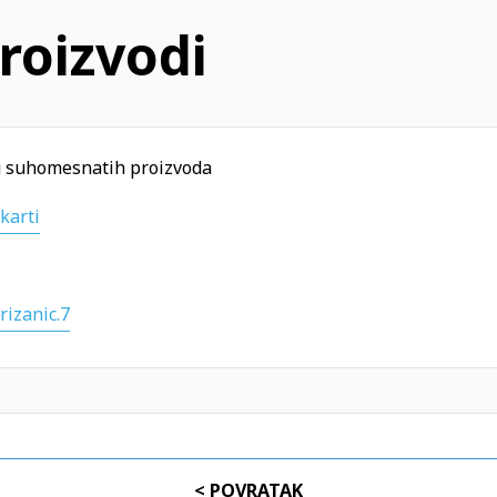
roizvodi
u suhomesnatih proizvoda
karti
rizanic.7
< POVRATAK