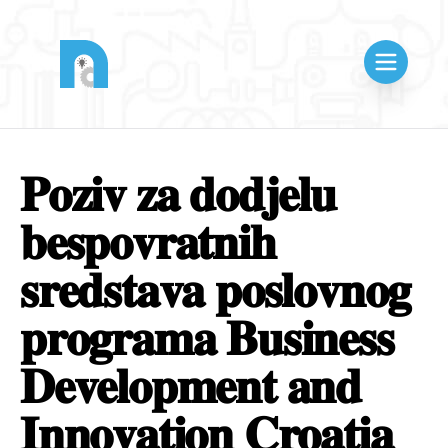
𝐏𝐨𝐳𝐢𝐯 𝐳𝐚 𝐝𝐨𝐝𝐣𝐞𝐥𝐮
𝐛𝐞𝐬𝐩𝐨𝐯𝐫𝐚𝐭𝐧𝐢𝐡
𝐬𝐫𝐞𝐝𝐬𝐭𝐚𝐯𝐚 𝐩𝐨𝐬𝐥𝐨𝐯𝐧𝐨𝐠
𝐩𝐫𝐨𝐠𝐫𝐚𝐦𝐚 𝐁𝐮𝐬𝐢𝐧𝐞𝐬𝐬
𝐃𝐞𝐯𝐞𝐥𝐨𝐩𝐦𝐞𝐧𝐭 𝐚𝐧𝐝
𝐈𝐧𝐧𝐨𝐯𝐚𝐭𝐢𝐨𝐧 𝐂𝐫𝐨𝐚𝐭𝐢𝐚