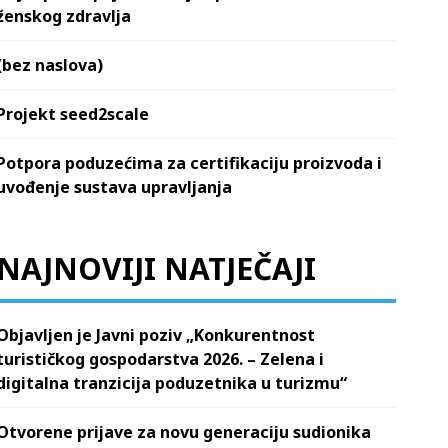
ženskog zdravlja
(bez naslova)
Projekt seed2scale
Potpora poduzećima za certifikaciju proizvoda i
uvođenje sustava upravljanja
NAJNOVIJI NATJEČAJI
Objavljen je Javni poziv „Konkurentnost
turističkog gospodarstva 2026. – Zelena i
digitalna tranzicija poduzetnika u turizmu“
Otvorene prijave za novu generaciju sudionika