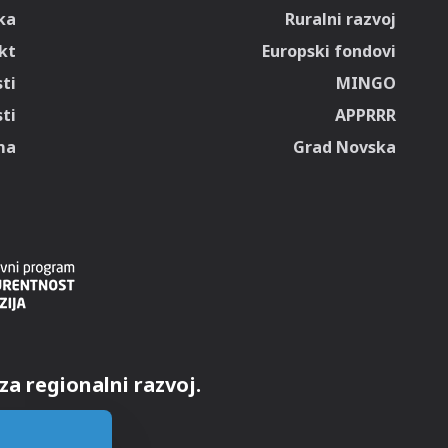
ka
Ruralni razvoj
kt
Europski fondovi
ti
MINGO
ti
APPRRR
ma
Grad Novska
za regionalni razvoj.