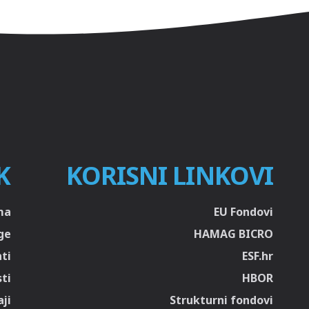
K
KORISNI LINKOVI
ma
EU Fondovi
ge
HAMAG BICRO
ti
ESF.hr
sti
HBOR
ji
Strukturni fondovi