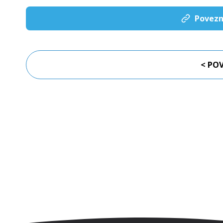
Povezn
< PO