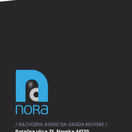
/ RAZVOJNA AGENCIJA GRADA NOVSKE /
Potočna ulica 25, Novska 44330