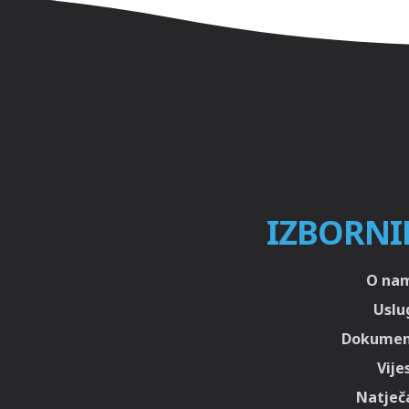
IZBORNI
O na
Uslu
Dokumen
Vije
Natječa