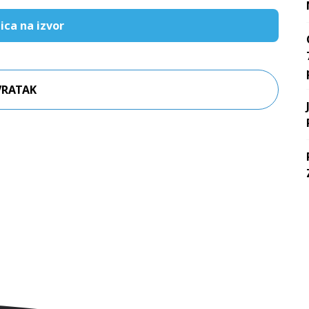
ica na izvor
VRATAK