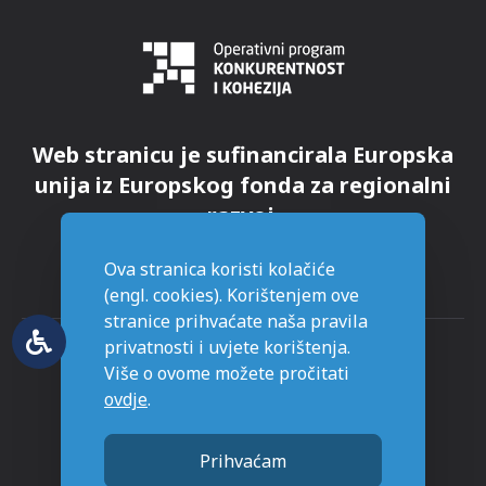
Web stranicu je sufinancirala Europska
unija iz Europskog fonda za regionalni
razvoj.
Ova stranica koristi kolačiće
(engl. cookies). Korištenjem ove
stranice prihvaćate naša pravila
privatnosti i uvjete korištenja.
Više o ovome možete pročitati
ovdje
.
© Grad Novska - sva prava pridržana
Prihvaćam
Stranice napravljene sa
u Novskoj.