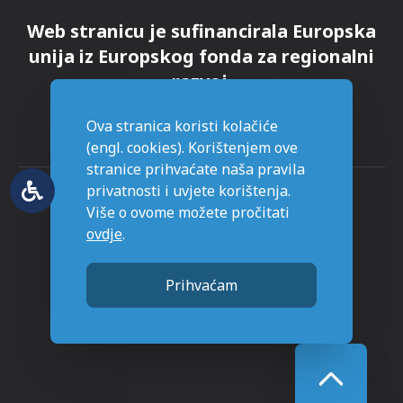
Web stranicu je sufinancirala Europska
unija iz Europskog fonda za regionalni
razvoj.
Ova stranica koristi kolačiće
(engl. cookies). Korištenjem ove
stranice prihvaćate naša pravila
privatnosti i uvjete korištenja.
Više o ovome možete pročitati
ovdje
.
© Grad Novska - sva prava pridržana
Prihvaćam
Stranice napravljene sa
u Novskoj.