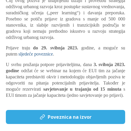
Cilj ovog poziva je unaprijediti dizajn i provedbu strategija
održivog urbanog razvoja kroz postupke sustavnog vrednovanja,
suradničkog učenja („peer learning“) i davanja preporuka.
Posebno se potiču prijave iz gradova s manje od 500 000
stanovnika, iz slabije razvijenih i tranzicijskih područja te
gradova koji nemaju prethodno iskustvo u razvoju strategija
održivog urbanog razvoja.
Prijave traju
do 29. svibnja 2023.
godine, a moguće su
putem
sljedeće poveznice
.
U svrhu pružanja potpore prijaviteljima, dana
3. svibnja 2023.
godine
održat će se webinar na kojem će EUI tim za jačanje
kapaciteta predstaviti okvir i metodologiju objavljenih poziva te
odgovoriti na pitanja potencijalnih prijavitelja. Također je
moguće rezervirati
savjetovanje u trajanju od 15 minuta
s
EUI timom za jačanje kapaciteta (jedno savjetovanje po prijavi).
Poveznica na izvor