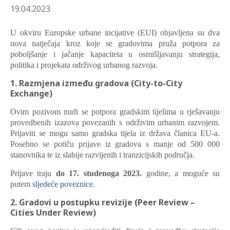
19.04.2023
U okviru Europske urbane incijative (EUI) objavljena su dva
nova natječaja kroz koje se gradovima pruža potpora za
poboljšanje i jačanje kapaciteta u osmišljavanju strategija,
politika i projekata održivog urbanog razvoja.
1. Razmjena između gradova (City-to-City
Exchange)
Ovim pozivom nudi se potpora gradskim tijelima u rješavanju
provedbenih izazova povezanih s održivim urbanim razvojem.
Prijaviti se mogu samo gradska tijela iz država članica EU-a.
Posebno se potiču prijave iz gradova s manje od 500 000
stanovnika te iz slabije razvijenih i tranzicijskih područja.
Prijave traju
do 17. studenoga 2023.
godine, a moguće su
putem
sljedeće poveznice
.
2. Gradovi u postupku revizije (Peer Review –
Cities Under Review)