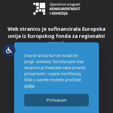
Web stranicu je sufinancirala Europska
unija iz Europskog fonda za regionalni
razvoj.
Ova stranica koristi kolačiće
(engl. cookies). Korištenjem ove
stranice prihvaćate naša pravila
privatnosti i uvjete korištenja.
Više o ovome možete pročitati
ovdje
.
© Grad Novska - sva prava pridržana
Prihvaćam
Stranice napravljene sa
u Novskoj.