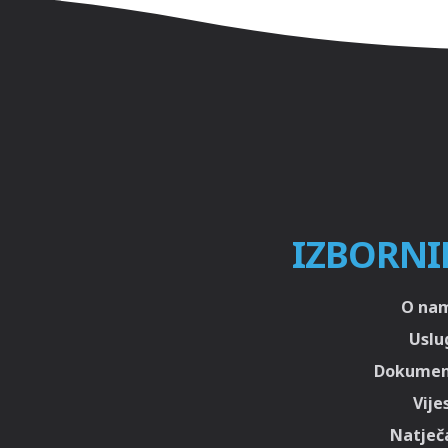
IZBORNI
O na
Uslu
Dokumen
Vije
Natječa