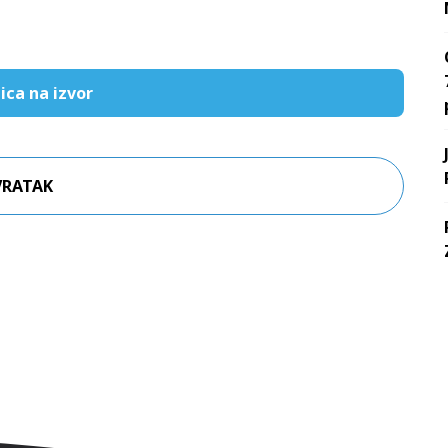
ica na izvor
VRATAK