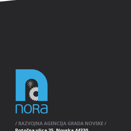
/ RAZVOJNA AGENCIJA GRADA NOVSKE /
Potočna ulica 25, Novska 44330