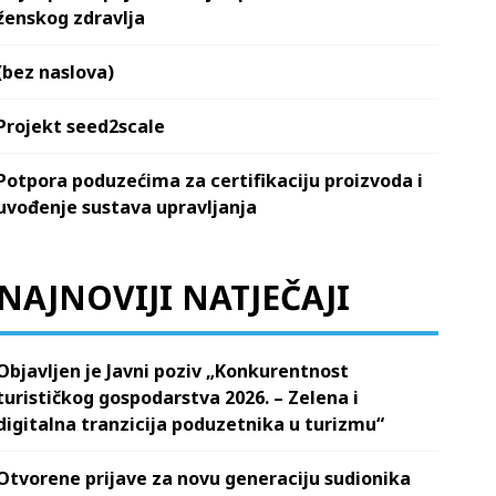
ženskog zdravlja
(bez naslova)
Projekt seed2scale
Potpora poduzećima za certifikaciju proizvoda i
uvođenje sustava upravljanja
NAJNOVIJI NATJEČAJI
Objavljen je Javni poziv „Konkurentnost
turističkog gospodarstva 2026. – Zelena i
digitalna tranzicija poduzetnika u turizmu“
Otvorene prijave za novu generaciju sudionika