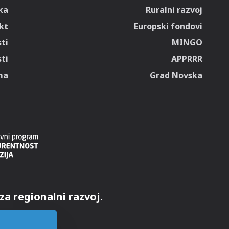
ka
Ruralni razvoj
kt
Europski fondovi
ti
MINGO
ti
APPRRR
ma
Grad Novska
za regionalni razvoj.