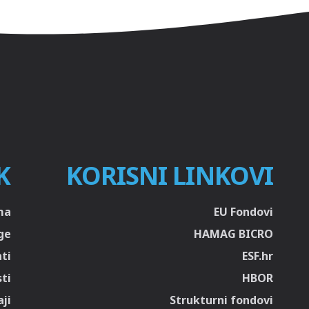
K
KORISNI LINKOVI
ma
EU Fondovi
ge
HAMAG BICRO
ti
ESF.hr
sti
HBOR
ji
Strukturni fondovi