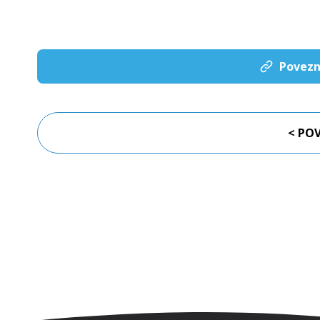
Povezn
< PO