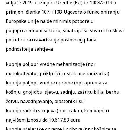
veljače 2019. o izmjeni Uredbe (EU) br. 1408/2013 o
primjeni članka 107. i 108. Ugovora o funkcioniranju
Europske unije na de minimis potpore u
poljoprivrednom sektoru, smatraju se stvarni troškovi
potrebni za ostvarivanje poslovnog plana
podnositelja zahtjeva:
kupnja poljoprivredne mehanizacije (npr.
motokultivator, priključci i ostala mehanizacija)
kupnja poljoprivredne opreme (npr. oprema za
košnju, gnojidbu, sjetvu, sadnju, zaštitu bilja, berbu,
žetvu, navodnjavanje, plastenik i sl.)
kupnja radnih strojeva (npr. traktor, kombajn) u
najvišem iznosu do 10.617,83 eura
kupnja pčelarske opreme i pribora (npr. košnice za