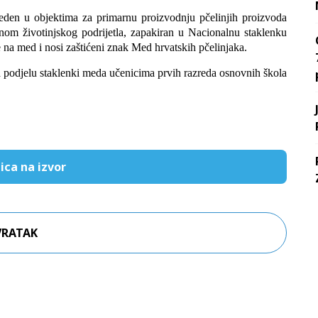
eden u objektima za primarnu proizvodnju pčelinjih proizvoda
anom životinjskog podrijetla, zapakiran u Nacionalnu staklenku
na med i nosi zaštićeni znak Med hrvatskih pčelinjaka.
 podjelu staklenki meda učenicima prvih razreda osnovnih škola
ica na izvor
VRATAK