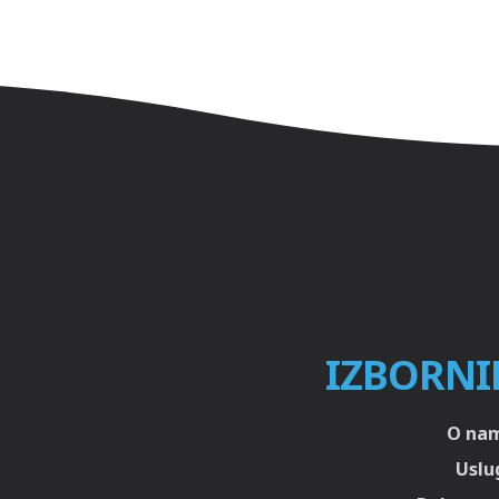
IZBORNI
O na
Uslu