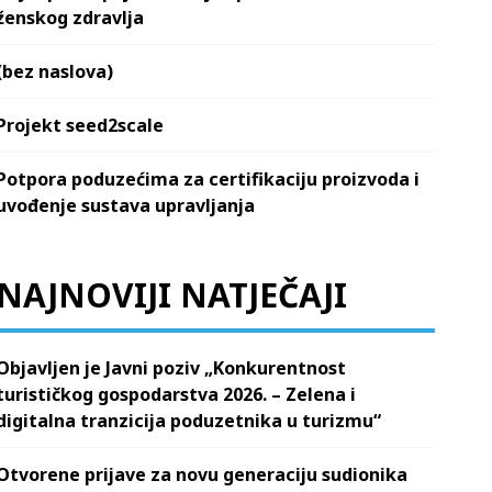
ženskog zdravlja
(bez naslova)
Projekt seed2scale
Potpora poduzećima za certifikaciju proizvoda i
uvođenje sustava upravljanja
NAJNOVIJI NATJEČAJI
Objavljen je Javni poziv „Konkurentnost
turističkog gospodarstva 2026. – Zelena i
digitalna tranzicija poduzetnika u turizmu“
Otvorene prijave za novu generaciju sudionika