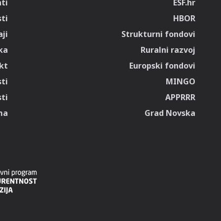
ti
ESF.hr
sti
HBOR
ji
Strukturni fondovi
ka
Ruralni razvoj
kt
Europski fondovi
ti
MINGO
ti
APPRRR
ma
Grad Novska