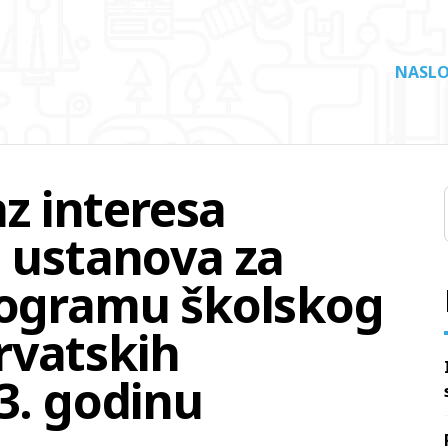
NASLO
az interesa
h ustanova za
rogramu školskog
rvatskih
3. godinu