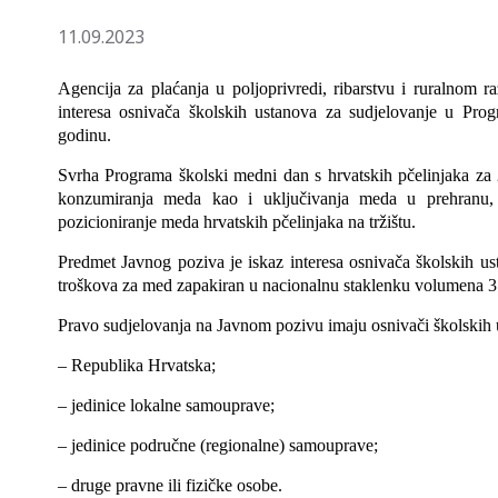
11.09.2023
Agencija za plaćanja u poljoprivredi, ribarstvu i ruralnom r
interesa osnivača školskih ustanova za sudjelovanje u Pr
godinu.
Svrha Programa školski medni dan s hrvatskih pčelinjaka za 2
konzumiranja meda kao i uključivanja meda u prehranu, a
pozicioniranje meda hrvatskih pčelinjaka na tržištu.
Predmet Javnog poziva je iskaz interesa osnivača školskih us
troškova za med zapakiran u nacionalnu staklenku volumena 3
Pravo sudjelovanja na Javnom pozivu imaju osnivači školskih 
– Republika Hrvatska;
– jedinice lokalne samouprave;
– jedinice područne (regionalne) samouprave;
– druge pravne ili fizičke osobe.