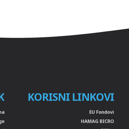
K
KORISNI LINKOVI
ma
EU Fondovi
ge
HAMAG BICRO