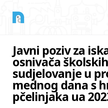
Javni poziv za isk
osnivača školski
sudjelovanje u p
mednog dana s h
pčelinjaka ua 202