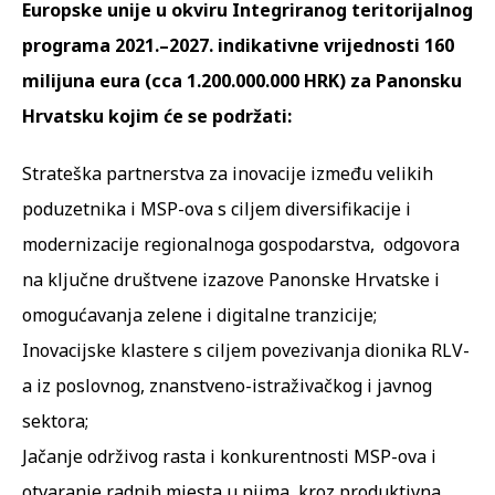
Europske unije u okviru Integriranog teritorijalnog
programa 2021.–2027. indikativne vrijednosti 160
milijuna eura (cca 1.200.000.000 HRK) za Panonsku
Hrvatsku kojim će se podržati:
Strateška partnerstva za inovacije između velikih
poduzetnika i MSP-ova s ciljem diversifikacije i
modernizacije regionalnoga gospodarstva, odgovora
na ključne društvene izazove Panonske Hrvatske i
omogućavanja zelene i digitalne tranzicije;
Inovacijske klastere s ciljem povezivanja dionika RLV-
a iz poslovnog, znanstveno-istraživačkog i javnog
sektora;
Jačanje održivog rasta i konkurentnosti MSP-ova i
otvaranje radnih mjesta u njima, kroz produktivna