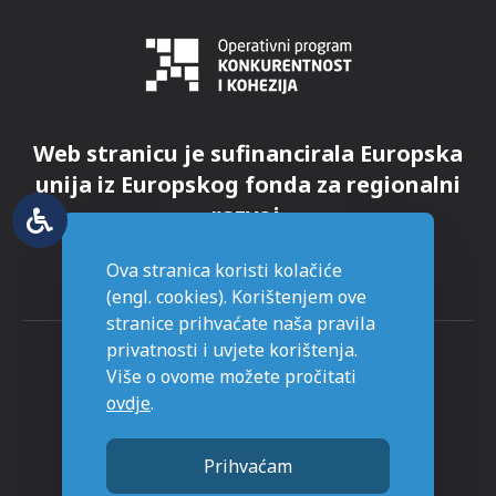
Web stranicu je sufinancirala Europska
unija iz Europskog fonda za regionalni
razvoj.
Ova stranica koristi kolačiće
(engl. cookies). Korištenjem ove
stranice prihvaćate naša pravila
privatnosti i uvjete korištenja.
Više o ovome možete pročitati
ovdje
.
© Grad Novska - sva prava pridržana
Prihvaćam
Stranice napravljene sa
u Novskoj.