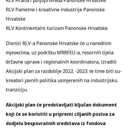
RLV Hrana i poljoprivreda Panonske Hrvatske
RLV Pametne i kreativne industrije Panonske
Hrvatske
RLV Kontinentalni turizam Panonske Hrvatske.
Dionici RLV-a Panonske Hrvatske će u narednim
mjesecima, uz podršku MRRFEU-a, resornih tijela
državne uprave i regionalnih koordinatora, izraditi
Akcijski plan za razdoblje 2022. -2023. te time biti su-
kreatori javnih politika usmjerenih na industrijsku
tranziciju.
Akcijski plan će predstavljati ključan dokument
koji će se koristiti u pripremi ciljanih poziva za
dodjelu bespovratnih sredstava iz fondova