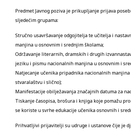
Predmet Javnog poziva je prikupljanje prijava pose
sljedećim grupama:
Stručno usavršavanje odgojitelja te učitelja i nastav
manjina u osnovnim i srednjim školama;
Održavanje literarnih, dramskih i drugih izvannastav
jeziku i pismu nacionalnih manjina u osnovnim i sr
Natjecanje učenika pripadnika nacionalnih manjina
stvaralaštvu i slično);
Manifestacije obilježavanja značajnih datuma za na
Tiskanje časopisa, brošura i knjiga koje pomažu prom
se koriste u svrhe edukacije učenika osnovnih i sredn
Prihvatljivi prijavitelji su udruge i ustanove čije je