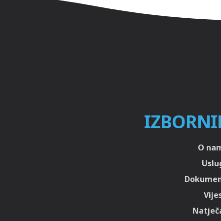
IZBORNI
O na
Uslu
Dokumen
Vije
Natječa