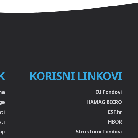
K
KORISNI LINKOVI
ma
EU Fondovi
ge
HAMAG BICRO
ti
ESF.hr
sti
HBOR
ji
Strukturni fondovi