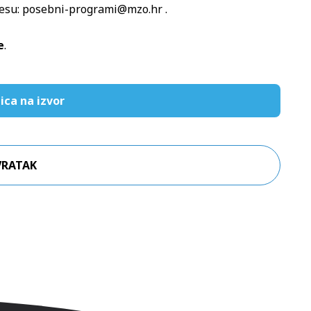
resu:
posebni-programi@mzo.hr
.
e
.
ica na izvor
VRATAK