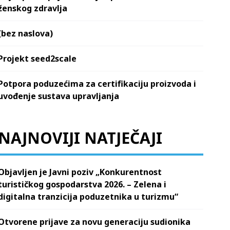
ženskog zdravlja
(bez naslova)
Projekt seed2scale
Potpora poduzećima za certifikaciju proizvoda i
uvođenje sustava upravljanja
NAJNOVIJI NATJEČAJI
Objavljen je Javni poziv „Konkurentnost
turističkog gospodarstva 2026. – Zelena i
digitalna tranzicija poduzetnika u turizmu“
Otvorene prijave za novu generaciju sudionika