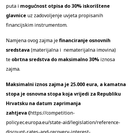
puta i
mogućnost otpisa do 30% iskorištene
glavnice
uz zadovoljenje uvjeta propisanih
financijskim instrumentom.
Namjena ovog zajma je
financiranje osnovnih
sredstava
(materijalna i nematerijalna imovina)
te
obrtna sredstva do maksimalno 30%
iznosa
zajma.
Maksimalni iznos zajma je 25.000 eura, a kamatna
stopa je osnovna stopa koja vrijedi za Republiku
Hrvatsku na datum zaprimanja
zahtjeva (
https://competition-
policy.ec.europa.eu/state-aid/legislation/reference-
discount-rates-and-recovery-interest-