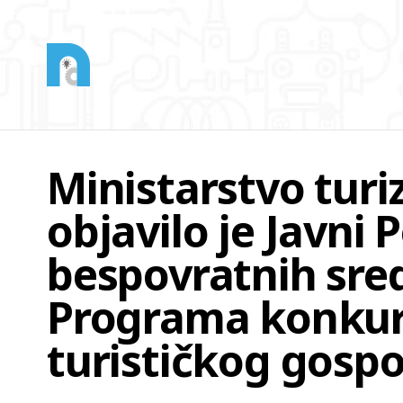
Ministarstvo turi
objavilo je Javni 
bespovratnih sre
Programa konkur
turističkog gosp