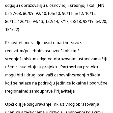
odgoju i obrazovanju u osnovnoj i srednjoj školi (NN
br. 87/08, 86/09, 92/10,105/10, 90/11, 5/12, 16/12,
86/12, 126/12, 94/13, 152/14, 7/17, 68/18, 98/19, 64/20,
151/22)
Prijavitelj mora djelovati u partnerstvu s
redovitim/posebnim osnovnoškolskim/
srednjoškolskim odgojno-obrazovnim ustanovama čiji
učenici sudjeluju u projektu. Partneri na projektu
mogu biti i drugi osnivači osnovnih/srednjih škola
koji se nalaze na području jedinice lokalne i područne
(regionalne) samouprave Prijavitelja.
Opći cilj
je osiguravanje inkluzivnog obrazovanja
učenika s teškoćama u razvoju u osnovnoškolskim i