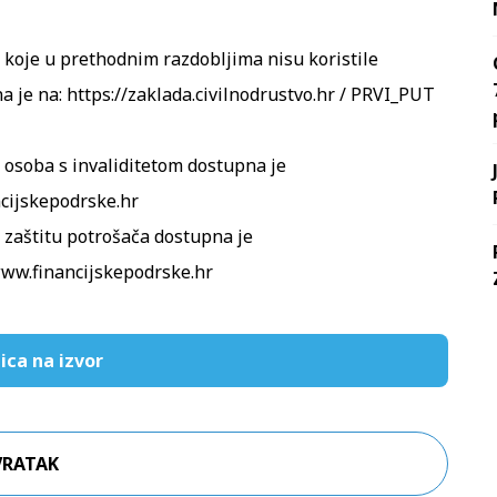
 koje u prethodnim razdobljima nisu koristile
a je na:
https://zaklada.civilnodrustvo.hr / PRVI_PUT
 osoba s invaliditetom dostupna je
cijskepodrske.hr
 zaštitu potrošača dostupna je
ww.financijskepodrske.hr
ica na izvor
VRATAK