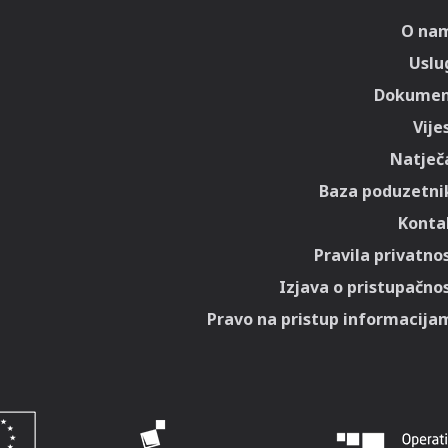
O na
Uslu
Dokumen
Vije
Natječa
Baza poduzetni
Konta
Pravila privatnos
Izjava o pristupačnos
Pravo na pristup informacija