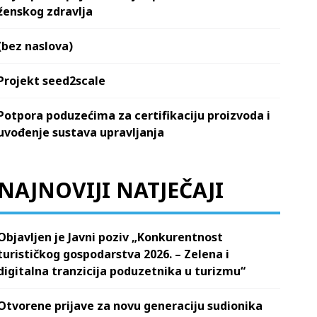
ženskog zdravlja
(bez naslova)
Projekt seed2scale
Potpora poduzećima za certifikaciju proizvoda i
uvođenje sustava upravljanja
NAJNOVIJI NATJEČAJI
Objavljen je Javni poziv „Konkurentnost
turističkog gospodarstva 2026. – Zelena i
digitalna tranzicija poduzetnika u turizmu“
Otvorene prijave za novu generaciju sudionika