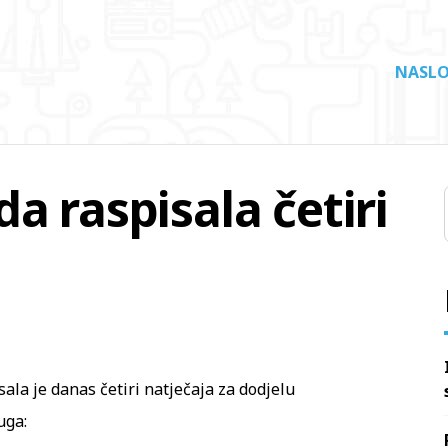
NASLO
a raspisala četiri
ala je danas četiri natječaja za dodjelu
uga: