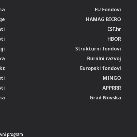
ma
EU Fondovi
ge
HAMAG BICRO
ti
ESF.hr
sti
HBOR
ji
Strukturni fondovi
ka
Ruralni razvoj
kt
Europski fondovi
ti
MINGO
ti
APPRRR
ma
Grad Novska