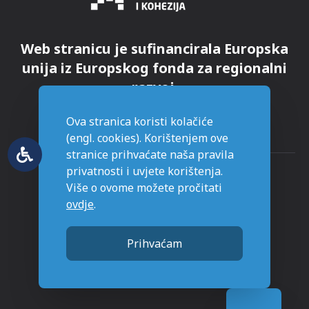
Web stranicu je sufinancirala Europska
unija iz Europskog fonda za regionalni
razvoj.
Ova stranica koristi kolačiće
(engl. cookies). Korištenjem ove
stranice prihvaćate naša pravila
privatnosti i uvjete korištenja.
Više o ovome možete pročitati
ovdje
.
© Grad Novska - sva prava pridržana
Prihvaćam
Stranice napravljene sa
u Novskoj.