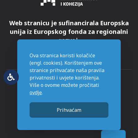
Web stranicu je sufinancirala Europska
unija iz Europskog fonda za regionalni
razvoj.
Ova stranica koristi kolačiće
(engl. cookies). Korištenjem ove
stranice prihvaćate naša pravila
privatnosti i uvjete korištenja.
Više o ovome možete pročitati
ovdje
.
© Grad Novska - sva prava pridržana
Prihvaćam
Stranice napravljene sa
u Novskoj.