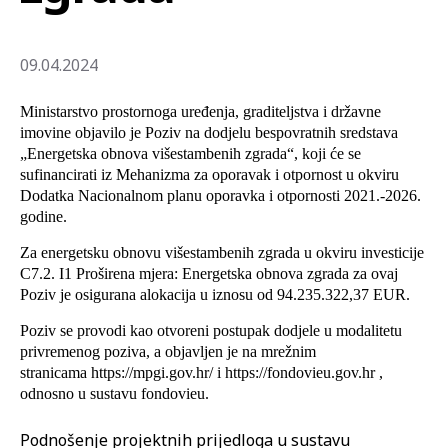
09.04.2024
Ministarstvo prostornoga uređenja, graditeljstva i državne
imovine objavilo je Poziv na dodjelu bespovratnih sredstava
„Energetska obnova višestambenih zgrada“, koji će se
sufinancirati iz Mehanizma za oporavak i otpornost u okviru
Dodatka Nacionalnom planu oporavka i otpornosti 2021.-2026.
godine.
Za energetsku obnovu višestambenih zgrada u okviru investicije
C7.2. I1 Proširena mjera: Energetska obnova zgrada za ovaj
Poziv je osigurana alokacija u iznosu od 94.235.322,37 EUR.
Poziv se provodi kao otvoreni postupak dodjele u modalitetu
privremenog poziva, a objavljen je na mrežnim
stranicama
https://mpgi.gov.hr/
i
https://fondovieu.gov.hr
,
odnosno u sustavu fondovieu.
Podnošenje projektnih prijedloga u sustavu