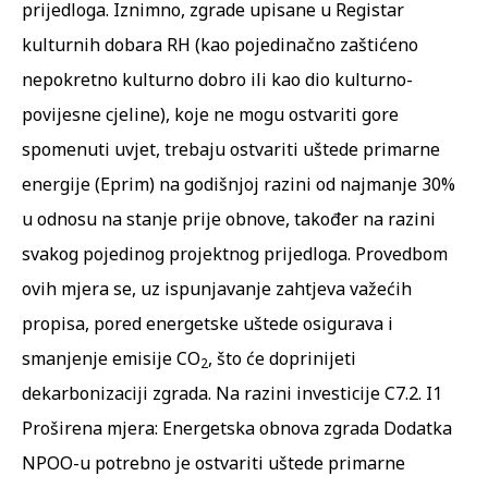
prijedloga. Iznimno, zgrade upisane u Registar
kulturnih dobara RH (kao pojedinačno zaštićeno
nepokretno kulturno dobro ili kao dio kulturno-
povijesne cjeline), koje ne mogu ostvariti gore
spomenuti uvjet, trebaju ostvariti uštede primarne
energije (Eprim) na godišnjoj razini od najmanje 30%
u odnosu na stanje prije obnove, također na razini
svakog pojedinog projektnog prijedloga. Provedbom
ovih mjera se, uz ispunjavanje zahtjeva važećih
propisa, pored energetske uštede osigurava i
smanjenje emisije CO
, što će doprinijeti
2
dekarbonizaciji zgrada. Na razini investicije C7.2. I1
Proširena mjera: Energetska obnova zgrada Dodatka
NPOO-u potrebno je ostvariti uštede primarne