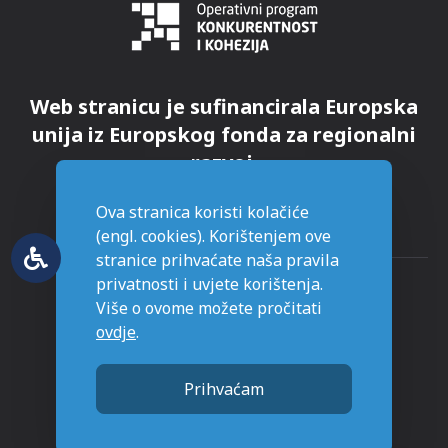
Web stranicu je sufinancirala Europska
unija iz Europskog fonda za regionalni
razvoj.
Ova stranica koristi kolačiće
(engl. cookies). Korištenjem ove
stranice prihvaćate naša pravila
privatnosti i uvjete korištenja.
Više o ovome možete pročitati
ovdje
.
© Grad Novska - sva prava pridržana
Prihvaćam
Stranice napravljene sa
u Novskoj.