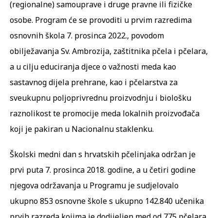
(regionalne) samouprave i druge pravne ili fizičke
osobe. Program će se provoditi u prvim razredima
osnovnih škola 7. prosinca 2022., povodom
obilježavanja Sv. Ambrozija, zaštitnika pčela i pčelara,
a u cilju educiranja djece o važnosti meda kao
sastavnog dijela prehrane, kao i pčelarstva za
sveukupnu poljoprivrednu proizvodnju i biološku
raznolikost te promocije meda lokalnih proizvođača
koji je pakiran u Nacionalnu staklenku.
Školski medni dan s hrvatskih pčelinjaka održan je
prvi puta 7. prosinca 2018. godine, a u četiri godine
njegova održavanja u Programu je sudjelovalo
ukupno 853 osnovne škole s ukupno 142.840 učenika
prvih razreda kojima je dodijeljen med od 775 pčelara.