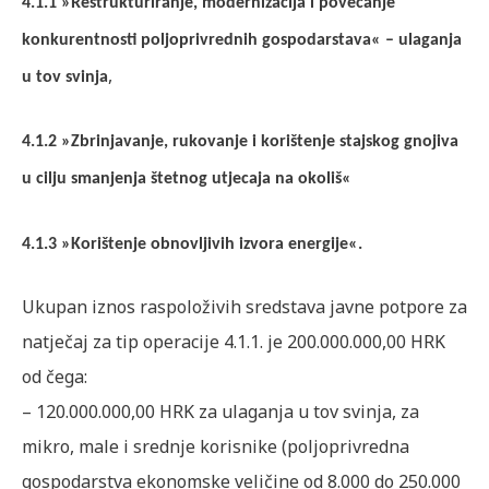
4.1.1 »Restrukturiranje, modernizacija i povećanje
konkurentnosti poljoprivrednih gospodarstava« – ulaganja
,
u tov svinja
4.1.2 »Zbrinjavanje, rukovanje i korištenje stajskog gnojiva
u cilju smanjenja štetnog utjecaja na okoliš«
4.1.3 »Korištenje obnovljivih izvora energije«.
Ukupan iznos raspoloživih sredstava javne potpore za
natječaj za tip operacije 4.1.1. je 200.000.000,00 HRK
od čega:
– 120.000.000,00 HRK za ulaganja u tov svinja, za
mikro, male i srednje korisnike (poljoprivredna
gospodarstva ekonomske veličine od 8.000 do 250.000