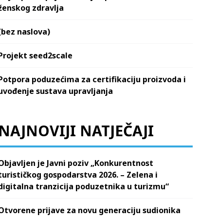
ženskog zdravlja
(bez naslova)
Projekt seed2scale
Potpora poduzećima za certifikaciju proizvoda i
uvođenje sustava upravljanja
NAJNOVIJI NATJEČAJI
Objavljen je Javni poziv „Konkurentnost
turističkog gospodarstva 2026. – Zelena i
digitalna tranzicija poduzetnika u turizmu“
Otvorene prijave za novu generaciju sudionika