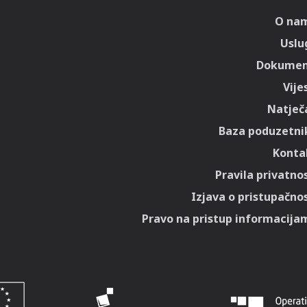
O na
Uslu
Dokumen
Vije
Natječa
Baza poduzetni
Konta
Pravila privatnos
Izjava o pristupačnos
Pravo na pristup informacija