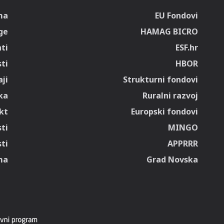
ma
EU Fondovi
ge
HAMAG BICRO
ti
ESF.hr
sti
HBOR
ji
Strukturni fondovi
ka
Ruralni razvoj
kt
Europski fondovi
ti
MINGO
ti
APPRRR
ma
Grad Novska