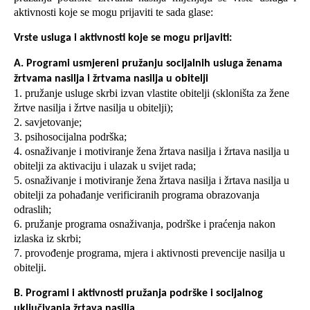
aktivnosti koje se mogu prijaviti te sada glase:
Vrste usluga i aktivnosti koje se mogu prijaviti:
A. Programi usmjereni pružanju socijalnih usluga ženama
žrtvama nasilja i žrtvama nasilja u obitelji
1. pružanje usluge skrbi izvan vlastite obitelji (skloništa za žene
žrtve nasilja i žrtve nasilja u obitelji);
2. savjetovanje;
3. psihosocijalna podrška;
4. osnaživanje i motiviranje žena žrtava nasilja i žrtava nasilja u
obitelji za aktivaciju i ulazak u svijet rada;
5. osnaživanje i motiviranje žena žrtava nasilja i žrtava nasilja u
obitelji za pohađanje verificiranih programa obrazovanja
odraslih;
6. pružanje programa osnaživanja, podrške i praćenja nakon
izlaska iz skrbi;
7. provođenje programa, mjera i aktivnosti prevencije nasilja u
obitelji.
B. Programi i aktivnosti pružanja podrške i socijalnog
uključivanja žrtava nasilja