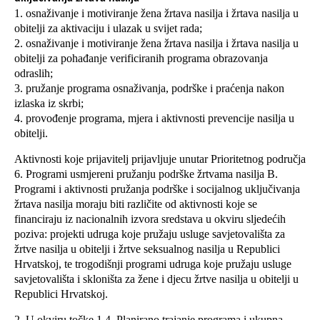
1. osnaživanje i motiviranje žena žrtava nasilja i žrtava nasilja u
obitelji za aktivaciju i ulazak u svijet rada;
2. osnaživanje i motiviranje žena žrtava nasilja i žrtava nasilja u
obitelji za pohađanje verificiranih programa obrazovanja
odraslih;
3. pružanje programa osnaživanja, podrške i praćenja nakon
izlaska iz skrbi;
4. provođenje programa, mjera i aktivnosti prevencije nasilja u
obitelji.
Aktivnosti koje prijavitelj prijavljuje unutar Prioritetnog područja
6. Programi usmjereni pružanju podrške žrtvama nasilja B.
Programi i aktivnosti pružanja podrške i socijalnog uključivanja
žrtava nasilja moraju biti različite od aktivnosti koje se
financiraju iz nacionalnih izvora sredstava u okviru sljedećih
poziva: projekti udruga koje pružaju usluge savjetovališta za
žrtve nasilja u obitelji i žrtve seksualnog nasilja u Republici
Hrvatskoj, te trogodišnji programi udruga koje pružaju usluge
savjetovališta i skloništa za žene i djecu žrtve nasilja u obitelji u
Republici Hrvatskoj.
2. U okviru točke 1.4. Planirano trajanje programa i ukupna