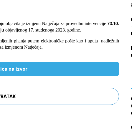
oju objavila je izmjenu Natječaja za provedbu intervencije
73.10.
objavljenog 17. studenoga 2023. godine.
nju
mljenih pitanja putem elektroničke pošte kao i uputa nadležnih
a za izmjenom Natječaja.
ica na izvor
VRATAK