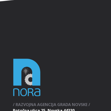
/ RAZVOJNA AGENCIJA GRADA NOVSKE /
Potočna ulica 25, Novska 44330