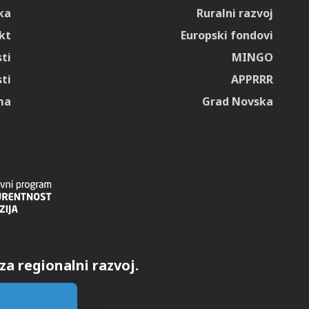
ka
Ruralni razvoj
kt
Europski fondovi
ti
MINGO
ti
APPRRR
ma
Grad Novska
za regionalni razvoj.