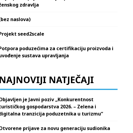
ženskog zdravlja
(bez naslova)
Projekt seed2scale
Potpora poduzećima za certifikaciju proizvoda i
uvođenje sustava upravljanja
NAJNOVIJI NATJEČAJI
Objavljen je Javni poziv „Konkurentnost
turističkog gospodarstva 2026. – Zelena i
digitalna tranzicija poduzetnika u turizmu“
Otvorene prijave za novu generaciju sudionika