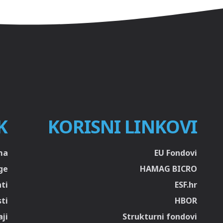
K
KORISNI LINKOVI
ma
EU Fondovi
ge
HAMAG BICRO
ti
ESF.hr
sti
HBOR
ji
Strukturni fondovi