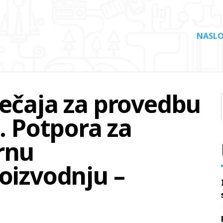
NASLO
ječaja za provedbu
0. Potpora za
rnu
oizvodnju –