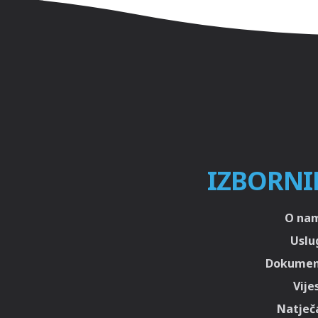
IZBORNI
O na
Uslu
Dokumen
Vije
Natječa