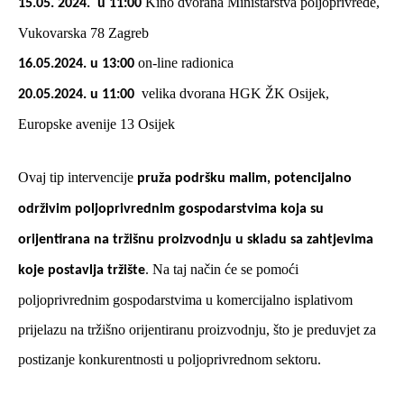
Kino dvorana Ministarstva poljoprivrede,
15.05. 2024. u 11:00
Vukovarska 78 Zagreb
on-line radionica
16.05.2024.
u 13:00
velika dvorana HGK ŽK Osijek,
20.05.2024. u 11:00
Europske avenije 13 Osijek
Ovaj tip intervencije
pruža podršku malim, potencijalno
održivim poljoprivrednim gospodarstvima koja su
orijentirana na tržišnu proizvodnju u skladu sa zahtjevima
. Na taj način će se pomoći
koje postavlja tržište
poljoprivrednim gospodarstvima u komercijalno isplativom
prijelazu na tržišno orijentiranu proizvodnju, što je preduvjet za
postizanje konkurentnosti u poljoprivrednom sektoru.