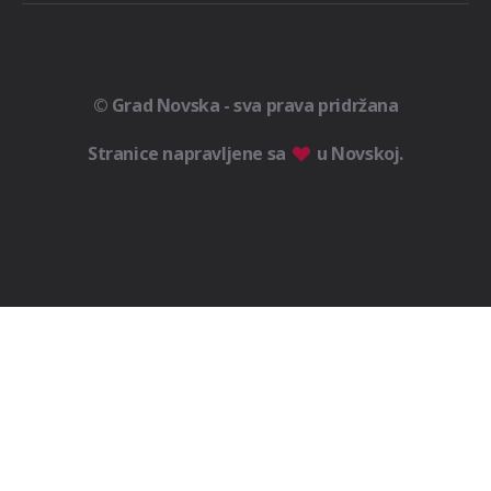
© Grad Novska - sva prava pridržana
Stranice napravljene sa
u Novskoj.