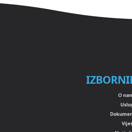
IZBORNI
O na
Uslu
Dokumen
Vije