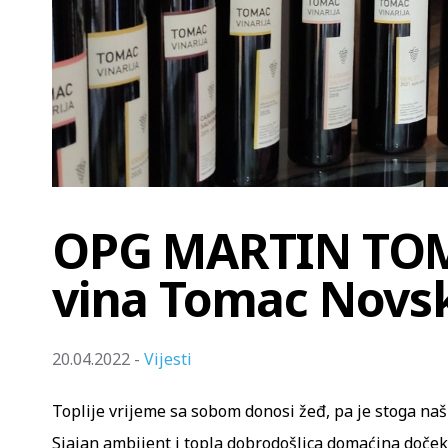
OPG MARTIN TOM
vina Tomac Novs
20.04.2022 -
Vijesti
Toplije vrijeme sa sobom donosi žeđ, pa je stoga na
Sjajan ambijent i topla dobrodošlica domaćina doček