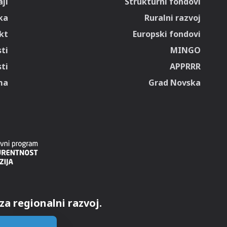
ji
Strukturni fondovi
ka
Ruralni razvoj
kt
Europski fondovi
ti
MINGO
ti
APPRRR
ma
Grad Novska
za regionalni razvoj.