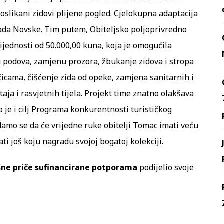
 oslikani zidovi plijene pogled. Cjelokupna adaptacija
da Novske. Tim putem, Obiteljsko poljoprivredno
ijednosti od 50.000,00 kuna, koja je omogućila
u podova, zamjenu prozora, žbukanje zidova i stropa
ama, čišćenje zida od opeke, zamjena sanitarnih i
ja i rasvjetnih tijela. Projekt time znatno olakšava
o je i cilj Programa konkurentnosti turističkog
amo se da će vrijedne ruke obitelji Tomac imati veću
ti još koju nagradu svojoj bogatoj kolekciji.
šne priče sufinancirane potporama
podijelio svoje