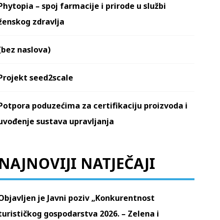
Phytopia – spoj farmacije i prirode u službi
ženskog zdravlja
(bez naslova)
Projekt seed2scale
Potpora poduzećima za certifikaciju proizvoda i
uvođenje sustava upravljanja
NAJNOVIJI NATJEČAJI
Objavljen je Javni poziv „Konkurentnost
turističkog gospodarstva 2026. – Zelena i