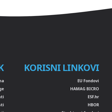
K
KORISNI LINKOVI
ma
EU Fondovi
ge
HAMAG BICRO
ti
ESF.hr
sti
HBOR