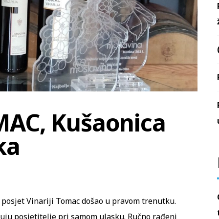
AC, Kušaonica
ka
š posjet Vinariji Tomac došao u pravom trenutku.
uju posjetitelje pri samom ulasku. Ručno rađeni