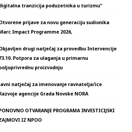
digitalna tranzicija poduzetnika u turizmu“
Otvorene prijave za novu generaciju sudionika
Marc Impact Programme 2026,
Objavljen drugi natječaj za provedbu Intervencije
73.10. Potpora za ulaganja u primarnu
poljoprivrednu proizvodnju
Javni natječaj za imenovanje ravnatelja/ice
Razvoje agencije Grada Novske NORA
PONOVNO OTVARANJE PROGRAMA INVESTICIJSKI
ZAJMOVI IZ NPOO