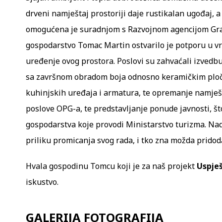
drveni namještaj prostoriji daje rustikalan ugođaj, a
omogućena je suradnjom s Razvojnom agencijom Gra
gospodarstvo Tomac Martin ostvarilo je potporu u vr
uređenje ovog prostora. Poslovi su zahvaćali izvedb
sa završnom obradom boja odnosno keramičkim pločic
kuhinjskih uređaja i armatura, te opremanje namješta
poslove OPG-a, te predstavljanje ponude javnosti, št
gospodarstva koje provodi Ministarstvo turizma. Nad
priliku promicanja svog rada, i tko zna možda pridoda
Hvala gospodinu Tomcu koji je za naš projekt
Uspje
iskustvo.
GALERIJA FOTOGRAFIJA