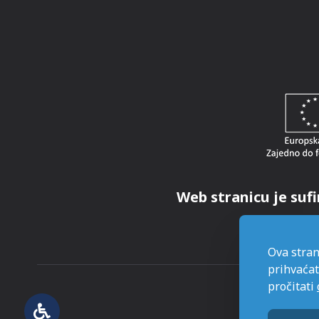
Web stranicu je sufi
Ova stran
prihvaćat
pročitati