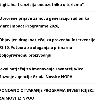
digitalna tranzicija poduzetnika u turizmu“
Otvorene prijave za novu generaciju sudionika
Marc Impact Programme 2026,
Objavljen drugi natječaj za provedbu Intervencije
73.10. Potpora za ulaganja u primarnu
poljoprivrednu proizvodnju
Javni natječaj za imenovanje ravnatelja/ice
Razvoje agencije Grada Novske NORA
PONOVNO OTVARANJE PROGRAMA INVESTICIJSKI
ZAJMOVI IZ NPOO