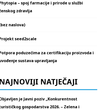
Phytopia – spoj farmacije i prirode u službi
ženskog zdravlja
(bez naslova)
Projekt seed2scale
Potpora poduzećima za certifikaciju proizvoda i
uvođenje sustava upravljanja
NAJNOVIJI NATJEČAJI
Objavljen je Javni poziv „Konkurentnost
turističkog gospodarstva 2026. – Zelena i