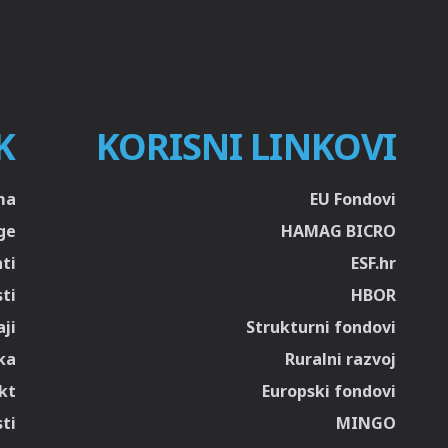
K
KORISNI LINKOVI
ma
EU Fondovi
ge
HAMAG BICRO
ti
ESF.hr
sti
HBOR
ji
Strukturni fondovi
ka
Ruralni razvoj
kt
Europski fondovi
ti
MINGO