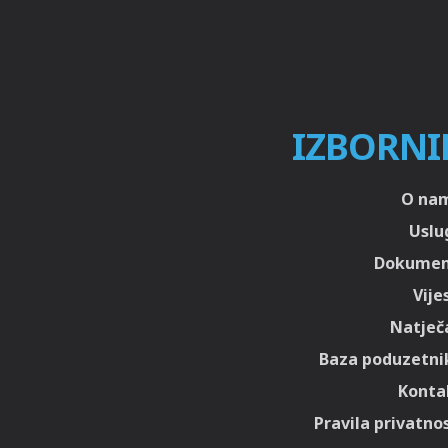
IZBORNI
O na
Uslu
Dokumen
Vije
Natječa
Baza poduzetni
Konta
Pravila privatnos