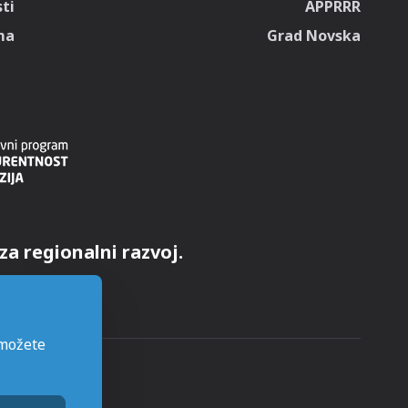
ti
APPRRR
ma
Grad Novska
za regionalni razvoj.
 možete