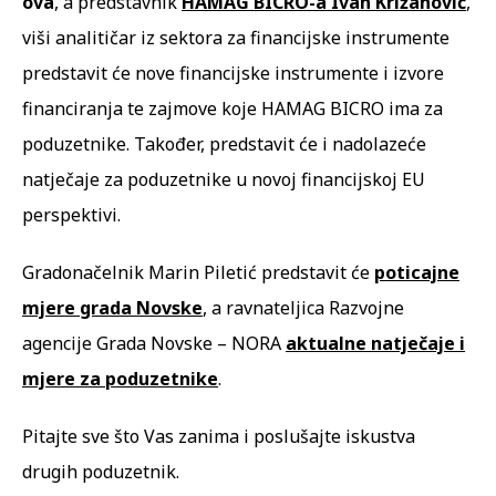
ova
, a predstavnik
HAMAG BICRO-a Ivan Križanović
,
viši analitičar iz sektora za financijske instrumente
predstavit će nove financijske instrumente i izvore
financiranja te zajmove koje HAMAG BICRO ima za
poduzetnike. Također, predstavit će i nadolazeće
natječaje za poduzetnike u novoj financijskoj EU
perspektivi.
Gradonačelnik Marin Piletić predstavit će
poticajne
mjere grada Novske
, a ravnateljica Razvojne
agencije Grada Novske – NORA
aktualne natječaje i
mjere za poduzetnike
.
Pitajte sve što Vas zanima i poslušajte iskustva
drugih poduzetnik.