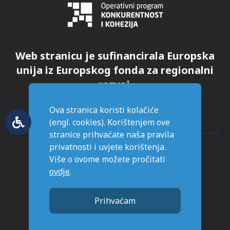
Web stranicu je sufinancirala Europska
unija iz Europskog fonda za regionalni
razvoj.
Ova stranica koristi kolačiće
(engl. cookies). Korištenjem ove
stranice prihvaćate naša pravila
privatnosti i uvjete korištenja.
Više o ovome možete pročitati
ovdje
.
© Grad Novska - sva prava pridržana
Prihvaćam
Stranice napravljene sa
u Novskoj.