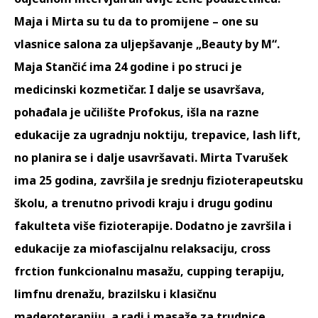
Maja i Mirta su tu da to promijene – one su
vlasnice salona za uljepšavanje „Beauty by M“.
Maja Stančić ima 24 godine i po struci je
medicinski kozmetičar. I dalje se usavršava,
pohađala je učilište Profokus, išla na razne
edukacije za ugradnju noktiju, trepavice, lash lift,
no planira se i dalje usavršavati. Mirta Tvarušek
ima 25 godina, završila je srednju fizioterapeutsku
školu, a trenutno privodi kraju i drugu godinu
fakulteta više fizioterapije. Dodatno je završila i
edukacije za miofascijalnu relaksaciju, cross
frction funkcionalnu masažu, cupping terapiju,
limfnu drenažu, brazilsku i klasičnu
maderoterapiju, a radi i masaže za trudnice.