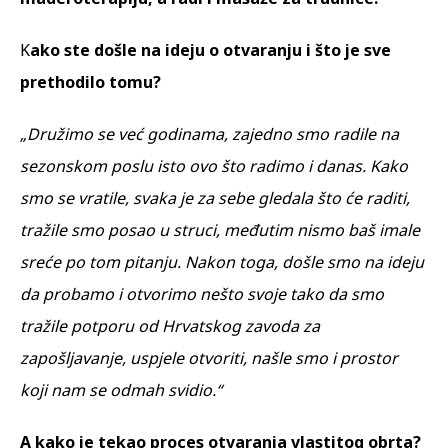
K
ako ste došle na ideju o otvaranju i što je sve
prethodilo tomu?
„Družimo se već godinama, zajedno smo radile na
sezonskom poslu isto ovo što radimo i danas. Kako
smo se vratile, svaka je za sebe gledala što će raditi,
tražile smo posao u struci, međutim nismo baš imale
sreće po tom pitanju. Nakon toga, došle smo na ideju
da probamo i otvorimo nešto svoje tako da smo
tražile potporu od Hrvatskog zavoda za
zapošljavanje, uspjele otvoriti, našle smo i prostor
koji nam se odmah svidio.“
A kako je tekao proces otvaranja vlastitog obrta?