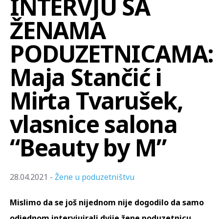
INTERVJU SA
ŽENAMA
PODUZETNICAMA:
Maja Stančić i
Mirta Tvarušek,
vlasnice salona
“Beauty by M”
28.04.2021 -
Žene u poduzetništvu
Mislimo da se još nijednom nije dogodilo da samo
odjednom intervjuirali dvije žene poduzetnicu.