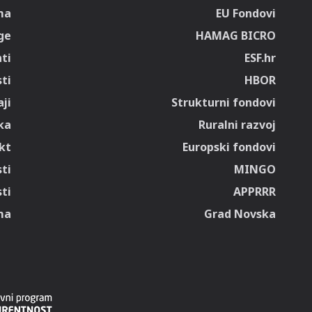
ma
EU Fondovi
ge
HAMAG BICRO
ti
ESF.hr
sti
HBOR
ji
Strukturni fondovi
ka
Ruralni razvoj
kt
Europski fondovi
ti
MINGO
ti
APPRRR
ma
Grad Novska