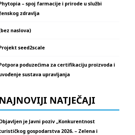
Phytopia – spoj farmacije i prirode u službi
ženskog zdravlja
(bez naslova)
Projekt seed2scale
Potpora poduzećima za certifikaciju proizvoda i
uvođenje sustava upravljanja
NAJNOVIJI NATJEČAJI
Objavljen je Javni poziv „Konkurentnost
turističkog gospodarstva 2026. – Zelena i