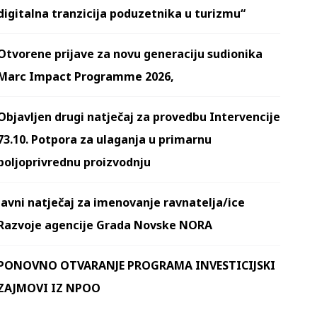
digitalna tranzicija poduzetnika u turizmu“
Otvorene prijave za novu generaciju sudionika
Marc Impact Programme 2026,
Objavljen drugi natječaj za provedbu Intervencije
73.10. Potpora za ulaganja u primarnu
poljoprivrednu proizvodnju
Javni natječaj za imenovanje ravnatelja/ice
Razvoje agencije Grada Novske NORA
PONOVNO OTVARANJE PROGRAMA INVESTICIJSKI
ZAJMOVI IZ NPOO