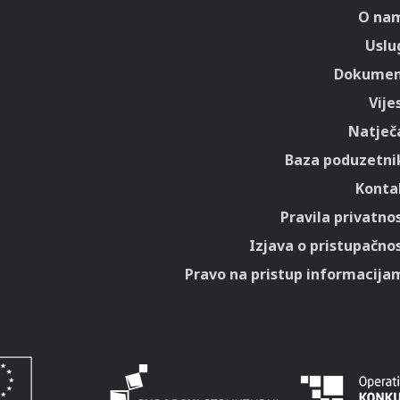
O na
Uslu
Dokumen
Vije
Natječa
Baza poduzetni
Konta
Pravila privatnos
Izjava o pristupačnos
Pravo na pristup informacija