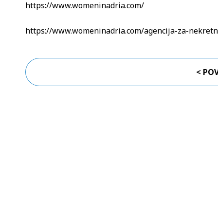
https://www.womeninadria.com/
https://www.womeninadria.com/agencija-za-nekretni
< PO