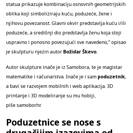
statua prikazuje kombinaciju osnovnih geometrijskih
oblika koji simboliziraju kuću, poduzeće, žene i
njihovu povezanost. Glavni okvir predstavlja kuću i/ili
poduzeće, a središnji dio predstavlja ženu koja stoji
uspravno i ponosno povezujući sve navedeno,” opisao
je skulpturu njezin autor
Božidar Škevo
.
Autor skulpture inače je iz Samobora, te je magistar
matematike i računarstva. Inače je i sam
poduzetnik
,
a bavi se razvojem mobilnih i web aplikacija. 3D
printanje i 3D modeliranje su mu hobiji,
piše
samobor.hr
.
Poduzetnice se nose s
drugačijim izazovima od