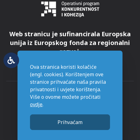
Web stranicu je sufinancirala Europska
unija iz Europskog fonda za regionalni
razvoj.
Ova stranica koristi kolačiće
(engl. cookies). Korištenjem ove
stranice prihvaćate naša pravila
privatnosti i uvjete korištenja.
Više o ovome možete pročitati
ovdje
.
© Grad Novska - sva prava pridržana
Prihvaćam
Stranice napravljene sa
u Novskoj.