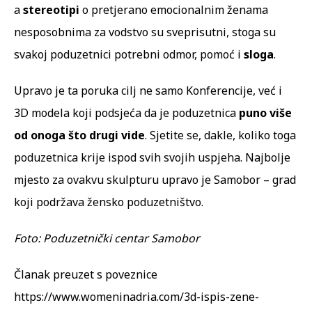
a
stereotipi
o pretjerano emocionalnim ženama
nesposobnima za vodstvo su sveprisutni, stoga su
svakoj poduzetnici potrebni odmor, pomoć i
sloga
.
Upravo je ta poruka cilj ne samo Konferencije, već i
3D modela koji podsjeća da je poduzetnica
puno više
od onoga što drugi vide
. Sjetite se, dakle, koliko toga
poduzetnica krije ispod svih svojih uspjeha. Najbolje
mjesto za ovakvu skulpturu upravo je Samobor – grad
koji podržava žensko poduzetništvo.
Foto: Poduzetnički centar Samobor
Članak preuzet s poveznice
https://www.womeninadria.com/3d-ispis-zene-