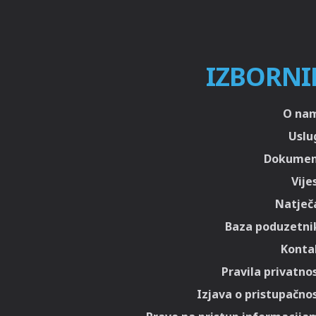
IZBORNI
O na
Uslu
Dokumen
Vije
Natječa
Baza poduzetni
Konta
Pravila privatnos
Izjava o pristupačnos