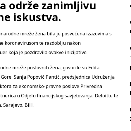
 da održe zanimljivu
ne iskustva.
unarodne mreže žena bila je posvećena izazovima s
ane koronavirusom te razdoblju nakon
er koja je pozdravila ovakve inicijative.
dne mreže poslovnih žena, govorile su Edita
 Gore, Sanja Popović Pantić, predsjednica Udruženja
Sektora za ekonomsko-pravne poslove Privredna
nerica u Odjelu financijskog savjetovanja, Deloitte te
, Sarajevo, BiH.