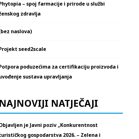
Phytopia – spoj farmacije i prirode u službi
ženskog zdravlja
(bez naslova)
Projekt seed2scale
Potpora poduzećima za certifikaciju proizvoda i
uvođenje sustava upravljanja
NAJNOVIJI NATJEČAJI
Objavljen je Javni poziv „Konkurentnost
turističkog gospodarstva 2026. – Zelena i