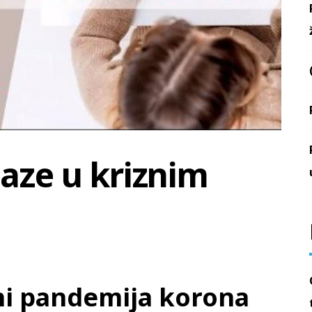
laze u kriznim
ni pandemija korona