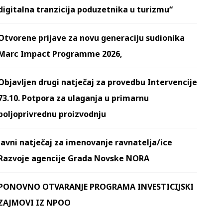
digitalna tranzicija poduzetnika u turizmu“
Otvorene prijave za novu generaciju sudionika
Marc Impact Programme 2026,
Objavljen drugi natječaj za provedbu Intervencije
73.10. Potpora za ulaganja u primarnu
poljoprivrednu proizvodnju
Javni natječaj za imenovanje ravnatelja/ice
Razvoje agencije Grada Novske NORA
PONOVNO OTVARANJE PROGRAMA INVESTICIJSKI
ZAJMOVI IZ NPOO