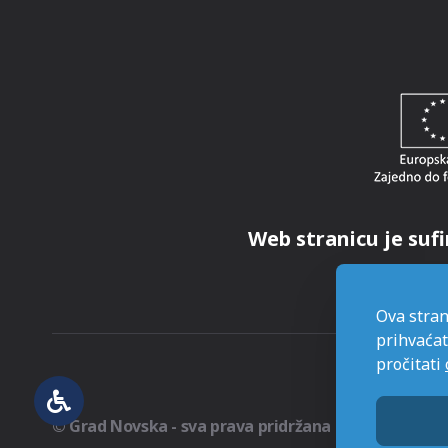
Web stranicu je sufi
Ova stran
prihvaćat
pročitati
© Grad Novska - sva prava pridržana