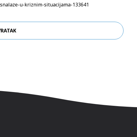
e-snalaze-u-kriznim-situacijama-133641
VRATAK