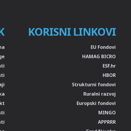
K
KORISNI LINKOVI
ma
EU Fondovi
ge
HAMAG BICRO
ti
ESF.hr
sti
HBOR
ji
Strukturni fondovi
ka
Ruralni razvoj
kt
Europski fondovi
ti
MINGO
ti
APPRRR