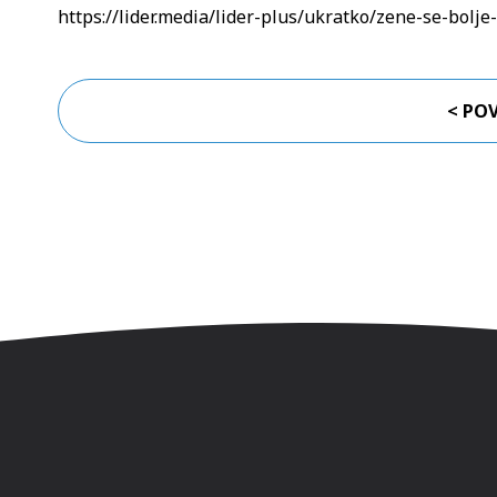
https://lider.media/lider-plus/ukratko/zene-se-bolj
< PO