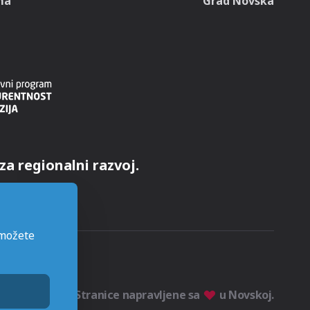
ma
Grad Novska
za regionalni razvoj.
 možete
Stranice napravljene sa
u Novskoj.