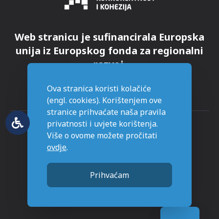
Web stranicu je sufinancirala Europska
unija iz Europskog fonda za regionalni
razvoj.
Ova stranica koristi kolačiće
(engl. cookies). Korištenjem ove
stranice prihvaćate naša pravila
privatnosti i uvjete korištenja.
Više o ovome možete pročitati
ovdje
.
© Grad Novska - sva prava pridržana
Prihvaćam
Stranice napravljene sa
u Novskoj.