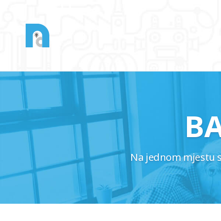
B
Na jednom mjestu saz