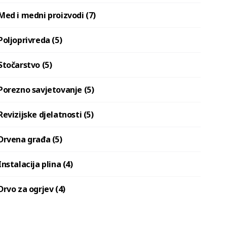
Med i medni proizvodi (7)
Poljoprivreda (5)
Stočarstvo (5)
Porezno savjetovanje (5)
Revizijske djelatnosti (5)
Drvena građa (5)
Instalacija plina (4)
Drvo za ogrjev (4)