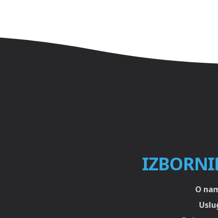
IZBORNI
O na
Uslu