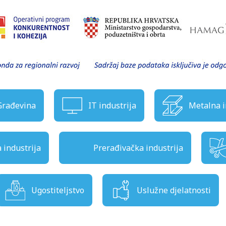
Građevina
IT industrija
Metalna i
industrija
Prerađivačka industrija
Ugostiteljstvo
Uslužne djelatnosti