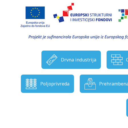
Drvna industrija
Poljoprivreda
Prehrambena 