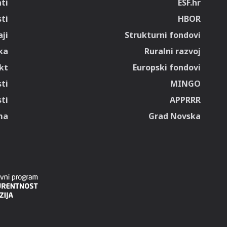
ti
ESF.hr
sti
HBOR
ji
Strukturni fondovi
ka
Ruralni razvoj
kt
Europski fondovi
ti
MINGO
ti
APPRRR
ma
Grad Novska