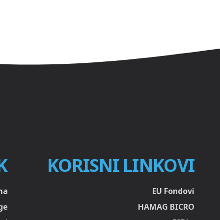
K
KORISNI LINKOVI
ma
EU Fondovi
ge
HAMAG BICRO