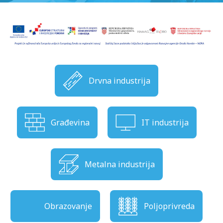
Drvna industrija
Građevina
IT industrija
Metalna industrija
Obrazovanje
Poljoprivreda