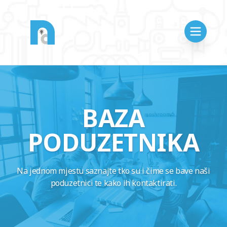
BAZA
PODUZETNIKA
Na jednom mjestu saznajte tko su i čime se bave naši
poduzetnici te kako ih kontaktirati.