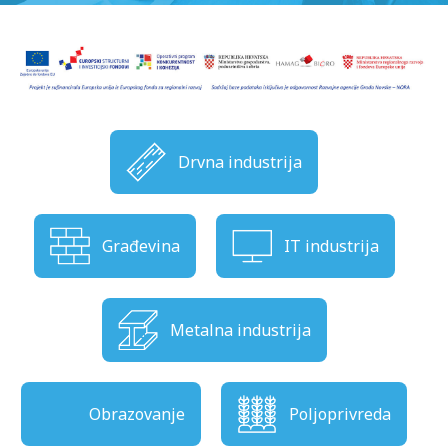
Drvna industrija
Građevina
IT industrija
Metalna industrija
Obrazovanje
Poljoprivreda