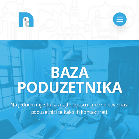
BAZA
PODUZETNIKA
Na jednom mjestu saznajte tko su i čime se bave naši
poduzetnici te kako ih kontaktirati.