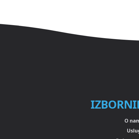
IZBORNI
O na
Uslu