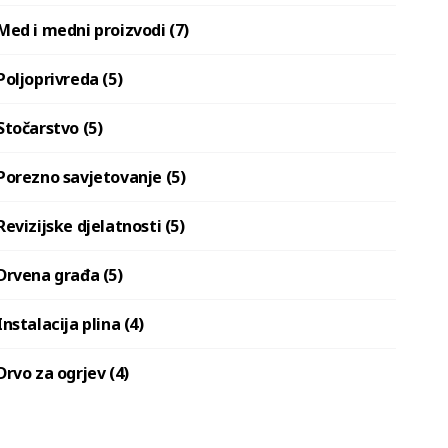
Med i medni proizvodi (7)
Poljoprivreda (5)
Stočarstvo (5)
Porezno savjetovanje (5)
Revizijske djelatnosti (5)
Drvena građa (5)
Instalacija plina (4)
Drvo za ogrjev (4)