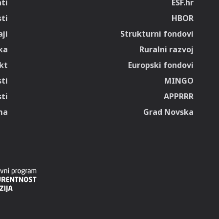
ti
ESF.hr
sti
HBOR
ji
Strukturni fondovi
ka
Ruralni razvoj
kt
Europski fondovi
ti
MINGO
ti
APPRRR
ma
Grad Novska