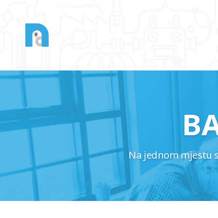
B
Na jednom mjestu saz