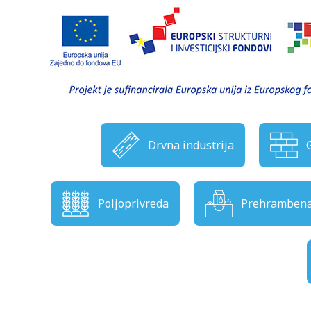
Drvna industrija
Poljoprivreda
Prehrambena 