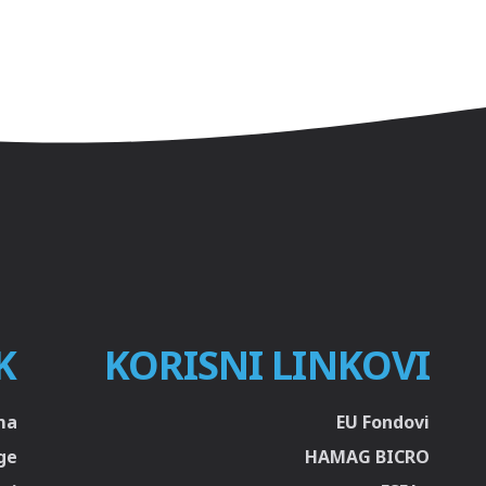
K
KORISNI LINKOVI
ma
EU Fondovi
ge
HAMAG BICRO