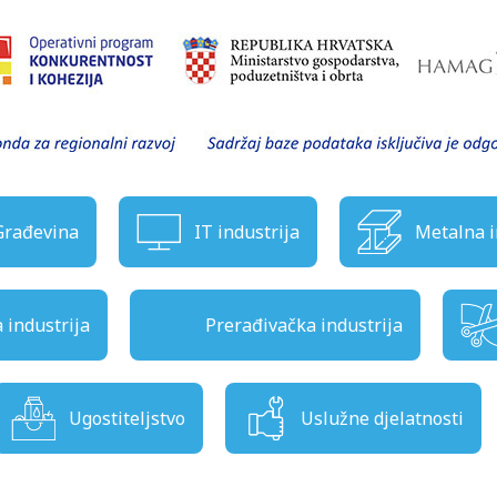
Građevina
IT industrija
Metalna i
industrija
Prerađivačka industrija
Ugostiteljstvo
Uslužne djelatnosti