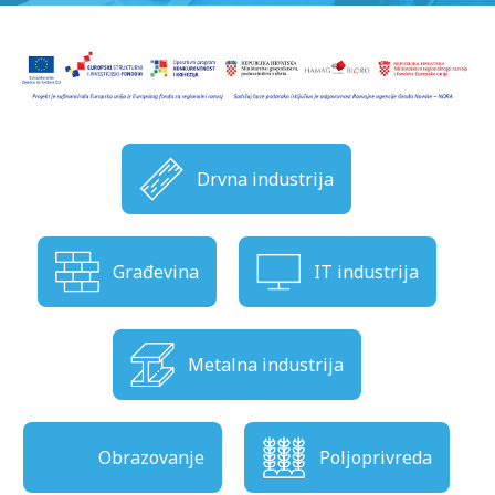
Drvna industrija
Građevina
IT industrija
Metalna industrija
Obrazovanje
Poljoprivreda