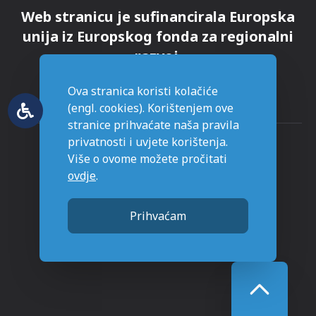
Web stranicu je sufinancirala Europska
unija iz Europskog fonda za regionalni
razvoj.
Ova stranica koristi kolačiće
(engl. cookies). Korištenjem ove
stranice prihvaćate naša pravila
privatnosti i uvjete korištenja.
Više o ovome možete pročitati
ovdje
.
© Grad Novska - sva prava pridržana
Prihvaćam
Stranice napravljene sa
u Novskoj.