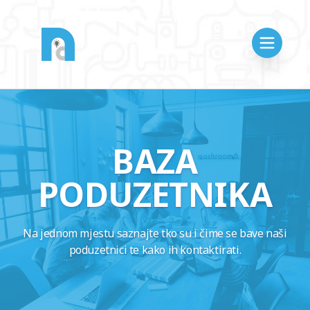
BAZA
PODUZETNIKA
Na jednom mjestu saznajte tko su i čime se bave naši
poduzetnici te kako ih kontaktirati.