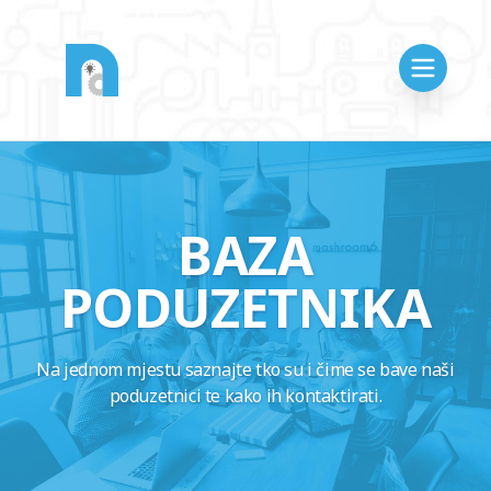
BAZA
PODUZETNIKA
Na jednom mjestu saznajte tko su i čime se bave naši
poduzetnici te kako ih kontaktirati.