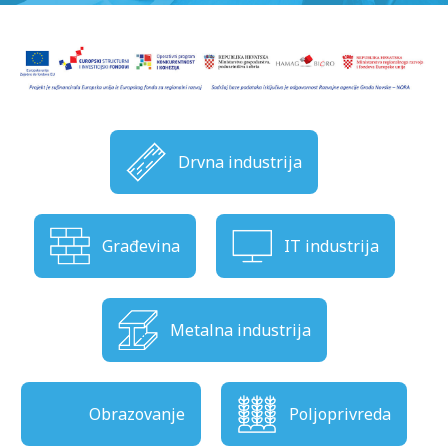
Drvna industrija
Građevina
IT industrija
Metalna industrija
Obrazovanje
Poljoprivreda