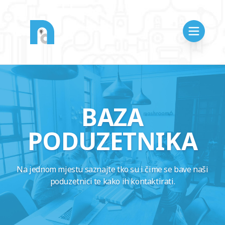
BAZA
PODUZETNIKA
Na jednom mjestu saznajte tko su i čime se bave naši
poduzetnici te kako ih kontaktirati.