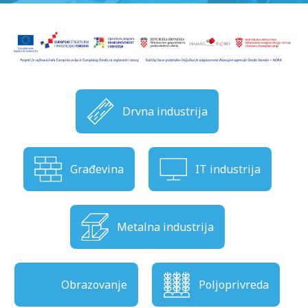
Drvna industrija
Građevina
IT industrija
Metalna industrija
Obrazovanje
Poljoprivreda