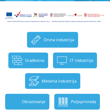
Drvna industrija
Građevina
IT industrija
Metalna industrija
Obrazovanje
Poljoprivreda