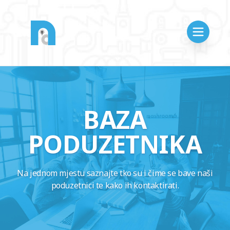
BAZA
PODUZETNIKA
Na jednom mjestu saznajte tko su i čime se bave naši
poduzetnici te kako ih kontaktirati.