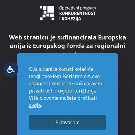
Web stranicu je sufinancirala Europska
unija iz Europskog fonda za regionalni
razvoj.
Ova stranica koristi kolačiće
(engl. cookies). Korištenjem ove
stranice prihvaćate naša pravila
privatnosti i uvjete korištenja.
Više o ovome možete pročitati
ovdje
.
© Grad Novska - sva prava pridržana
Prihvaćam
Stranice napravljene sa
u Novskoj.