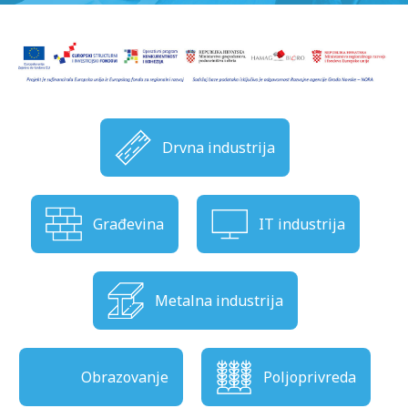
Drvna industrija
Građevina
IT industrija
Metalna industrija
Obrazovanje
Poljoprivreda