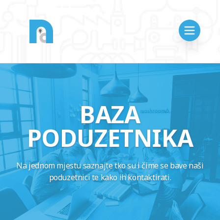
BAZA
PODUZETNIKA
Na jednom mjestu saznajte tko su i čime se bave naši
poduzetnici te kako ih kontaktirati.