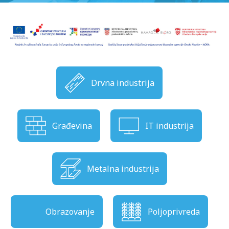
Drvna industrija
Građevina
IT industrija
Metalna industrija
Obrazovanje
Poljoprivreda