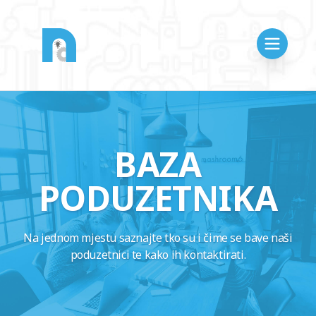
BAZA
PODUZETNIKA
Na jednom mjestu saznajte tko su i čime se bave naši
poduzetnici te kako ih kontaktirati.