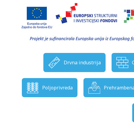
Drvna industrija
Poljoprivreda
Prehrambena 