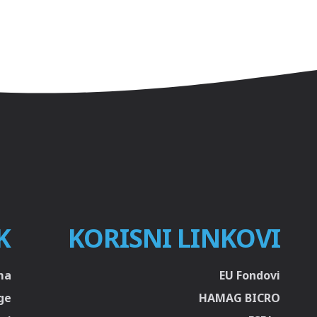
K
KORISNI LINKOVI
ma
EU Fondovi
ge
HAMAG BICRO