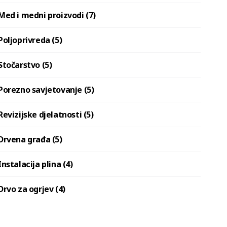
Med i medni proizvodi (7)
Poljoprivreda (5)
Stočarstvo (5)
Porezno savjetovanje (5)
Revizijske djelatnosti (5)
Drvena građa (5)
Instalacija plina (4)
Drvo za ogrjev (4)