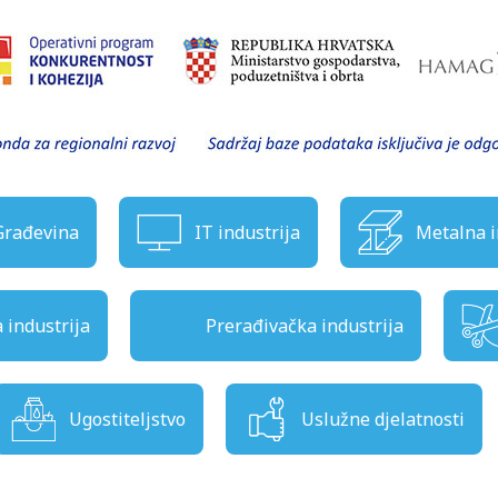
Građevina
IT industrija
Metalna i
industrija
Prerađivačka industrija
Ugostiteljstvo
Uslužne djelatnosti