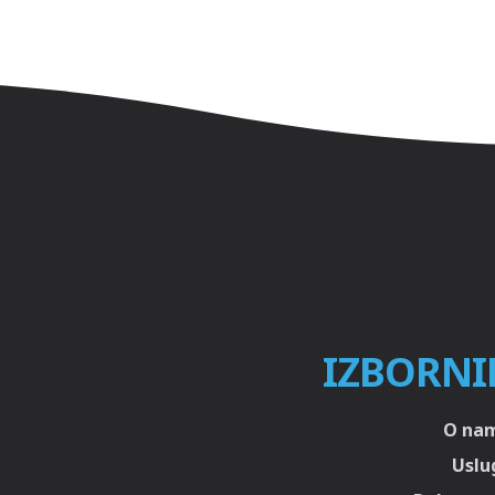
IZBORNI
O na
Uslu