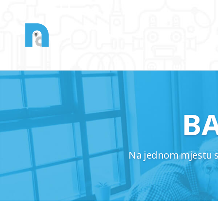
B
Na jednom mjestu saz