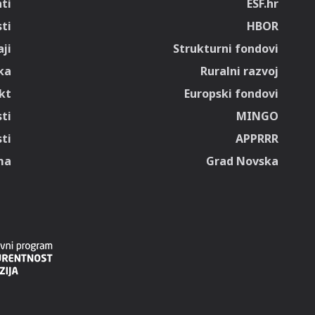
ti
ESF.hr
sti
HBOR
ji
Strukturni fondovi
ka
Ruralni razvoj
kt
Europski fondovi
ti
MINGO
ti
APPRRR
ma
Grad Novska