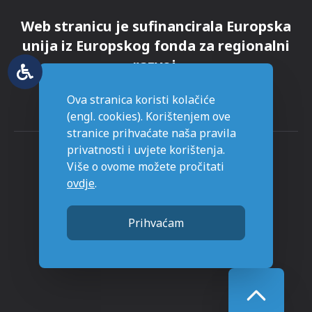
Web stranicu je sufinancirala Europska
unija iz Europskog fonda za regionalni
razvoj.
Ova stranica koristi kolačiće
(engl. cookies). Korištenjem ove
stranice prihvaćate naša pravila
privatnosti i uvjete korištenja.
Više o ovome možete pročitati
ovdje
.
© Grad Novska - sva prava pridržana
Prihvaćam
Stranice napravljene sa
u Novskoj.