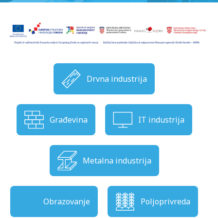
Drvna industrija
Građevina
IT industrija
Metalna industrija
Obrazovanje
Poljoprivreda