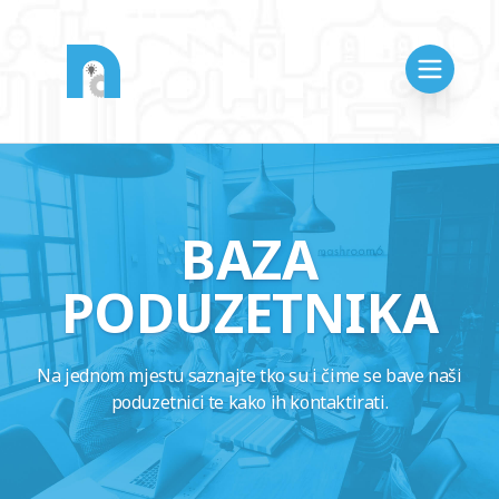
BAZA
PODUZETNIKA
Na jednom mjestu saznajte tko su i čime se bave naši
poduzetnici te kako ih kontaktirati.